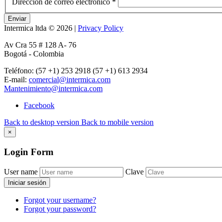
Dirección de correo electrónico
*
Enviar
Intermica ltda
©
2026
|
Privacy Policy
Av Cra 55 # 128 A- 76
Bogotá - Colombia
Teléfono: (57 +1) 253 2918 (57 +1) 613 2934
E-mail:
comercial@intermica.com
Mantenimiento@intermica.com
Facebook
Back to desktop version
Back to mobile version
×
Login
Form
User name
Clave
Iniciar sesión
Forgot your username?
Forgot your password?