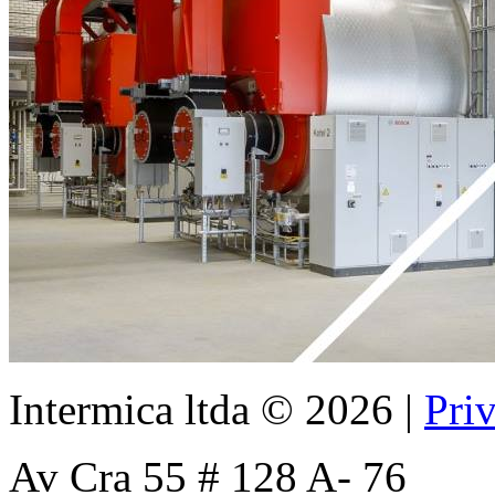
Intermica ltda
©
2026
|
Pri
Av Cra 55 # 128 A- 76